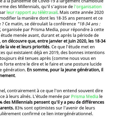
 liée à la pandémie de Covid-19 a largement chamboulé
erme des Millennials, qu'il s'agisse de
l'organisation
 par
leur rapport au télétravail
. Mais cette année 2020
a modifier la manière dont les 18-35 ans pensent et ce
le ? Ce matin, se déroulait la conférence
"18-34 ans :
, organisée par Prisma Media, pour répondre à cette
e étude menée avant, durant et après la période de
,
on découvre que, entre janvier et juin 2020, les 18-34
e la vie et leurs priorités
. Ce que l'étude met en
ces qui existaient déjà en 2019, des bonnes intentions
s toujours été tenues après (comme nous vous en
 forte entre le dire et le faire et une posture lucide
te génération.
En somme, pour la jeune génération, il
finement
.
nel, contrairement à ce que l'on entend souvent dire
face à leurs aînés. L'étude menée par
Prisma Media
le
% des Millennials pensent qu'il y a peu de différences
arents.
83% sont optimistes sur l'avenir de leurs
culièrement confirmé ce lien intergénérationnel.