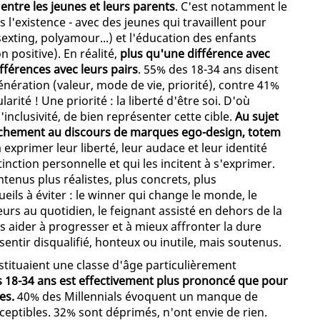
ntre les jeunes et leurs parents
. C'est notamment le
s l'existence - avec des jeunes qui travaillent pour
 sexting, polyamour...) et l'éducation des enfants
n positive). En réalité,
plus qu'une différence avec
ifférences avec leurs pairs
. 55% des 18-34 ans disent
énération (valeur, mode de vie, priorité), contre 41%
arité ! Une priorité : la liberté d'être soi. D'où
inclusivité, de bien représenter cette cible.
Au sujet
achement au discours de marques ego-design, totem
à exprimer leur liberté, leur audace et leur identité
tinction personnelle et qui les incitent à s'exprimer.
enus plus réalistes, plus concrets, plus
eils à éviter : le winner qui change le monde, le
urs au quotidien, le feignant assisté en dehors de la
es aider à progresser et à mieux affronter la dure
e sentir disqualifié, honteux ou inutile, mais soutenus.
stituaient une classe d'âge particulièrement
s 18-34 ans est effectivement plus prononcé que pour
es.
40% des Millennials évoquent un manque de
sceptibles. 32% sont déprimés, n'ont envie de rien.