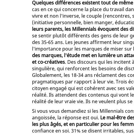
Quelques différences existent tout de même e
cas en ce qui concerne la place du travail dan
vivre et non l'inverse, le couple (rencontres,
(initiative personnelle, bien manger, éducatio
leurs parents, les Millennials évoquent des d
se sentir plutôt différents des gens de leur g
des 35-65 ans. Les jeunes affirment leur singul
l'importance pour les marques de miser sur l'
des marques, l'étude met en lumière un att
et co-créatives
. Des discours qui les incitent 
singulière, qui renforcent les besoins de disc
Globalement, les 18-34 ans réclament des cont
pragmatiques par rapport à leur vie. Trois écu
citoyen engagé qui est cohérent avec ses vale
réalité. Ils attendent des contenus qui vont l
réalité de leur vraie vie. Ils ne veulent plus s
Si vous vous demandiez si les Millennials con
angoissée, la réponse est oui.
Le mal-être de
les plus âgés, et en particulier pour les femm
confiance en soi. 31% se disent irritables, su