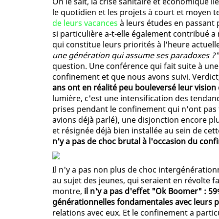
On le sait, la crise sanitaire et économique
le quotidien et les projets à court et moyen t
de leurs vacances
à leurs études en passant
si particulière a-t-elle également contribué 
qui constitue leurs priorités à l'heure actuel
une génération qui assume ses paradoxes ?"
question. Une conférence qui fait suite à un
confinement et que nous avons suivi. Verdict
ans ont en réalité peu bouleversé leur vision d
lumière, c'est une intensification des tendan
prises pendant le confinement qui n'ont pa
avions déjà parlé), une disjonction encore plus
et résignée déjà bien installée au sein de cet
n'y a pas de choc brutal à l'occasion du con
Il n'y a pas non plus de choc intergénération
au sujet des jeunes, qui seraient en révolte 
montre,
il n'y a pas d'effet "Ok Boomer" : 59
générationnelles fondamentales avec leurs p
relations avec eux. Et le confinement a parti