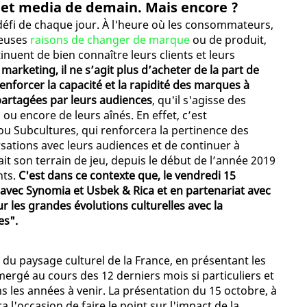
 et media de demain. Mais encore ?
défi de chaque jour. À l'heure où les consommateurs,
reuses
raisons de changer de marque
ou de produit,
inuent de bien connaître leurs clients et leurs
arketing, il ne s’agit plus d’acheter de la part de
renforcer la capacité et la rapidité des marques à
 partagées par leurs audiences
, qu'il s'agisse des
s
ou encore de leurs aînés. En effet, c’est
u Subcultures, qui renforcera la pertinence des
sations avec leurs audiences et de continuer à
ait son terrain de jeu, depuis le début de l’année 2019
nts.
C'est dans ce contexte que, le vendredi 15
n avec Synomia et Usbek & Rica et en partenariat avec
r les grandes évolutions culturelles avec la
es".
 du paysage culturel de la France, en présentant les
mergé au cours des 12 derniers mois si particuliers et
s les années à venir. La présentation du 15 octobre, à
ra l'occasion de faire le point sur l'impact de la