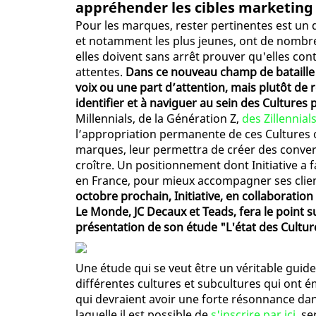
appréhender les cibles marketing
Pour les marques, rester pertinentes est un 
et notamment les plus jeunes, ont de nomb
elles doivent sans arrêt prouver qu'elles cont
attentes.
Dans ce nouveau champ de bataille m
voix ou une part d’attention, mais plutôt de 
identifier et à naviguer au sein des Cultures
Millennials, de la Génération Z,
des Zillennial
l’appropriation permanente de ces Cultures o
marques, leur permettra de créer des conver
croître. Un positionnement dont Initiative a f
en France, pour mieux accompagner ses clie
octobre prochain, Initiative, en collaboratio
Le Monde, JC Decaux et Teads, fera le point su
présentation de son étude "L'état des Cultur
Une étude qui se veut être un véritable guide
différentes cultures et subcultures qui ont é
qui devraient avoir une forte résonnance dan
laquelle il est possible de
s'inscrire par ici
, se