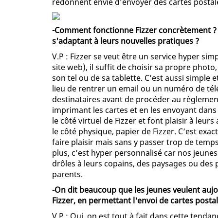
redonnent envie d’envoyer des cartes postal
-Comment fonctionne Fizzer concrètement ? E
s'adaptant à leurs nouvelles pratiques ?
V.P : Fizzer se veut être un service hyper sim
site web), il suffit de choisir sa propre phot
son tel ou de sa tablette. C’est aussi simple
lieu de rentrer un email ou un numéro de té
destinataires avant de procéder au règlement
imprimant les cartes et en les envoyant dans 
le côté virtuel de Fizzer et font plaisir à leur
le côté physique, papier de Fizzer. C’est exa
faire plaisir mais sans y passer trop de temp
plus, c’est hyper personnalisé car nos jeunes
drôles à leurs copains, des paysages ou des 
parents.
-On dit beaucoup que les jeunes veulent aujo
Fizzer, en permettant l'envoi de cartes posta
V.P : Oui, on est tout à fait dans cette tenda