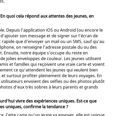
es.
n quoi cela répond aux attentes des jeunes, en
ple. Depuis l’application iOS ou Android (ou encore le
o, d’ajouter son message et de signer sur l’écran de
 et rapide que d’envoyer un mail ou un SMS, sauf qu’au
léphone, on renseigne l’adresse postale du ou des
. Ensuite, notre équipe s’occupe du reste en
de jolies enveloppes de couleur. Les jeunes utilisent
s amis et familles qui reçoivent une vraie carte et voient
ctement ce qu’attendent les jeunes qui veulent bien
s et surtout profiter pleinement de leurs voyages. En
 utilisateurs envoient des selfies ou des photos plutôt
photos d’eux très sobres à leurs parents et grands
urd'hui vivre des expériences uniques. Est-ce que
les uniques, confirme la tendance ?
nce. Cette carte qu’un jeune va envoyer, elle est unique