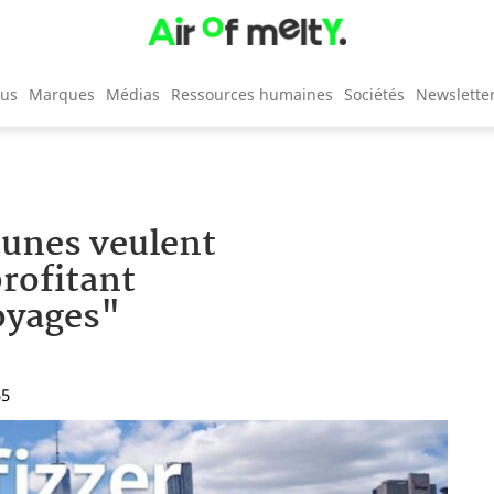
cus
Marques
Médias
Ressources humaines
Sociétés
Newslette
jeunes veulent
profitant
oyages"
55