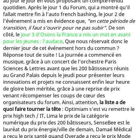
au jour le jour en vous proposant un compte-rendu
quotidien. Après le jour 1 du Forum, qui a montré qu’il
fallait mettre fin à l’auto french bashing, le jour 2 de
l’événement a mis en évidence que,
"en cette période de
transition, il faut s’ouvrir pour ne pas subir"
. De son
côté, le
jour 3 d’Osons la France a mis un mot en avant
pour les jeunes : l’audace
. Que nous réservait donc le
dernier jour de cet événement hors du commun ?
Réponse tout de suite ! La journée a commencé en
musique, grâce à un concert de l’orchestre Paris
Sciences & Lettres avant que les 200 bâtisseurs réunis
au Grand Palais depuis le jeudi pour présenter leurs
innovations et projets ne connaissent enfin leur heure
de gloire bien méritée, grâce à une reprise de prix
venant récompenser les coups de cœur des
organisateurs du forum. Ainsi, attention,
la liste a de
quoi faire tourner la tête
: Optimiam s’est vu remettre le
prix high tech / IT, Lima le prix de la catégorie
numérique du prix des 200 bâtisseurs, SenseBee est le
lauréat du prix énergie/ville de demain, Damaé Médical
a reçu le prix santé quand Overade a reçu le prix Mode