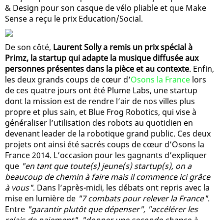
& Design pour son casque de vélo pliable et que Make
Sense a reçu le prix Education/Social.
De son côté,
Laurent Solly a remis un prix spécial à
Primz, la startup qui adapte la musique diffusée aux
personnes présentes dans la pièce et au contexte
. Enfin,
les deux grands coups de cœur d’
Osons la France
lors
de ces quatre jours ont été Plume Labs, une startup
dont la mission est de rendre l’air de nos villes plus
propre et plus sain, et Blue Frog Robotics, qui vise à
généraliser l’utilisation des robots au quotidien en
devenant leader de la robotique grand public. Ces deux
projets ont ainsi été sacrés coups de cœur d’Osons la
France 2014. L’occasion pour les gagnants d’expliquer
que
"en tant que toute(s) jeune(s) startup(s), on a
beaucoup de chemin à faire mais il commence ici grâce
à vous"
. Dans l’après-midi, les débats ont repris avec la
mise en lumière de
"7 combats pour relever la France"
.
Entre
"garantir plutôt que dépenser", "accélérer les
relais de paiement", "donner une seconde chance à