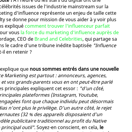
bute !
À l'heure où les stars du digital ont une
célébrités issues de l'industrie mainstream sur la
keting d'influence représente un enjeu de taille cette
elty se donne pour mission de vous aider à y voir plus
ons expliqué
comment trouver l'influenceur parfait
pour vous
la force du marketing d'influence auprès de
Bordage, CEO de
Brand and Celebrities
, qui partage sa
ns le cadre d'une tribune inédite baptisée
"Influence
-il en retenir ?
 explique que
nous sommes entrés dans une nouvelle
nce Marketing est partout : annonceurs, agences,
et vos grands-parents vous en ont peut-être parlé
s principales expliquent cet essor :
"d'un côté,
principales plateformes (Instagram, Youtube,
engagées font que chaque individu peut désormais
 n’ont plus le privilège. D’un autre côté, le rejet
nternautes (32 % des appareils disposaient d’un
le publicitaire traditionnel au profit du Native
principal outil"
. Soyez-en conscient, en cela,
le