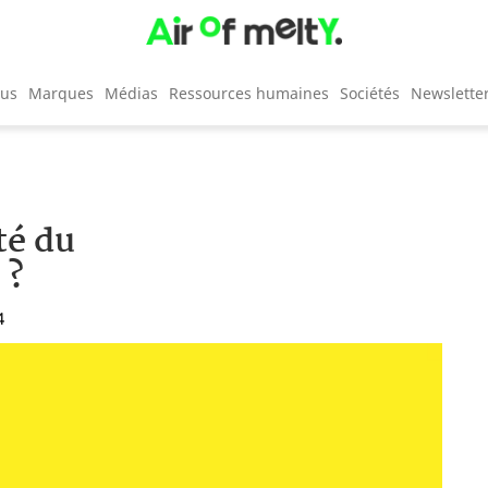
cus
Marques
Médias
Ressources humaines
Sociétés
Newslette
té du
 ?
4