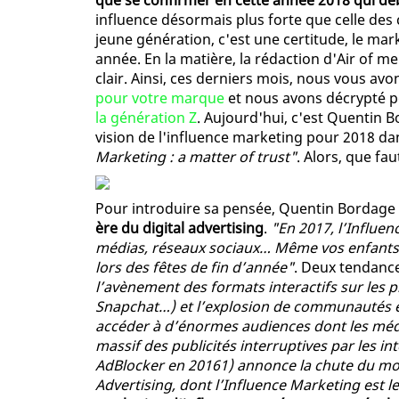
que se confirmer en cette année 2018 qui dé
influence désormais plus forte que celle des 
jeune génération, c'est une certitude, le mar
année. En la matière, la rédaction d'Air of m
clair. Ainsi, ces derniers mois, nous vous av
pour votre marque
et nous avons décrypté 
la génération Z
. Aujourd'hui, c'est Quentin 
vision de l'influence marketing pour 2018 da
Marketing : a matter of trust"
. Alors, que faut
Pour introduire sa pensée, Quentin Bordage
ère du digital advertising
.
"En 2017, l’Influe
médias, réseaux sociaux… Même vos enfants 
lors des fêtes de fin d’année"
. Deux tendance
l’avènement des formats interactifs sur les 
Snapchat…) et l’explosion de communautés 
accéder à d’énormes audiences dont les médias
massif des publicités interruptives par les i
AdBlocker en 20161) annonce la chute du modè
Advertising, dont l’Influence Marketing est le 