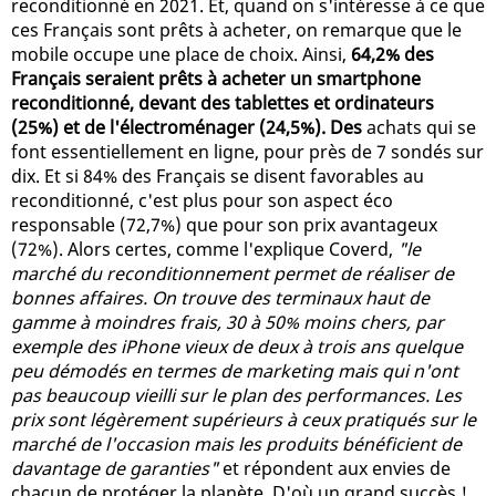
reconditionné en 2021. Et, quand on s'intéresse à ce que
ces Français sont prêts à acheter, on remarque que le
mobile occupe une place de choix. Ainsi,
64,2% des
Français seraient prêts à acheter un smartphone
reconditionné, devant des tablettes et ordinateurs
(25%) et de l'électroménager (24,5%). Des
achats qui se
font essentiellement en ligne, pour près de 7 sondés sur
dix. Et si 84% des Français se disent favorables au
reconditionné, c'est plus pour son aspect éco
responsable (72,7%) que pour son prix avantageux
(72%). Alors certes, comme l'explique Coverd,
"le
marché du reconditionnement permet de réaliser de
bonnes affaires. On trouve des terminaux haut de
gamme à moindres frais, 30 à 50% moins chers, par
exemple des iPhone vieux de deux à trois ans quelque
peu démodés en termes de marketing mais qui n'ont
pas beaucoup vieilli sur le plan des performances. Les
prix sont légèrement supérieurs à ceux pratiqués sur le
marché de l'occasion mais les produits bénéficient de
davantage de garanties"
et répondent aux envies de
chacun de protéger la planète. D'où un grand succès !