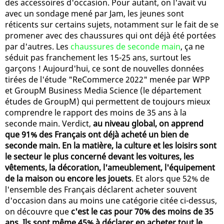
des accessoires d'occasion. Pour autant, on l'avait vu
avec un sondage mené par Jam, les jeunes sont
réticents sur certains sujets, notamment sur le fait de se
promener avec des chaussures qui ont déjà été portées
par d'autres. Les
chaussures de seconde main
, ça ne
séduit pas franchement les 15-25 ans, surtout les
garçons ! Aujourd'hui, ce sont de nouvelles données
tirées de l'étude "ReCommerce 2022" menée par WPP
et GroupM Business Media Science (le département
études de GroupM) qui permettent de toujours mieux
comprendre le rapport des moins de 35 ans à la
seconde main. Verdict,
au niveau global, on apprend
que 91% des Français ont déjà acheté un bien de
seconde main. En la matière, la culture et les loisirs sont
le secteur le plus concerné devant les voitures, les
vêtements, la décoration, l'ameublement, l'équipement
de la maison ou encore les jouets
. Et alors que 52% de
l'ensemble des Français déclarent acheter souvent
d'occasion dans au moins une catégorie citée ci-dessus,
on découvre que
c'est le cas pour 70% des moins de 35
ans. Ils sont même 45% à déclarer en acheter tout le