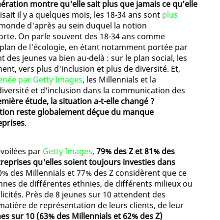
ération montre qu'elle sait plus que jamais ce qu'elle
disait il y a quelques mois, les 18-34 ans sont
plus
 monde d'après au sein duquel la notion
orte. On parle souvent des 18-34 ans comme
e plan de l'écologie, en étant notamment portée par
des jeunes va bien au-delà : sur le plan social, les
, vers plus d'inclusion et plus de diversité. Et,
enée par Getty Images
, les Millennials et la
versité et d'inclusion dans la communication des
ière étude, la situation a-t-elle changé ?
ration reste globalement déçue du manque
eprises
.
évoilées par
Getty Images
,
79% des Z et 81% des
reprises qu'elles soient toujours investies dans
 80% des Millennials et 77% des Z considèrent que ce
nes de différentes ethnies, de différents milieux ou
licités. Près de 8 jeunes sur 10 attendent des
atière de représentation de leurs clients, de leur
nes sur 10 (63% des Millennials et 62% des Z)