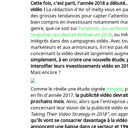
Cette fois, c'est parti, l'année 2018 a débuté.
vidéo !
La rédaction d'Air of melty vous en par
des grosses tendances pour capter l'attenti
bien compris en investissant notamment mas
genre, que ce soit sur
Facebook, qui va tester
Snapchat, qui devrait évoluer en 2018
, ou mê
intégrés dans des campagnes vidéo. Avec tout
marketeurs et aux annonceurs, il n'est pas é
concernant la vidéo devrait largement augm
simplement, à en croire une nouvelle étude,
intensifier leurs investissements vidéo en 
Mais encore ?
Comme le révèle une étude signée
Innovid
, 
en fin d'année 2017,
la publicité vidéo devra
prochains mois
. Ainsi, alors que l'entrepris
concernant leur vision de la publicité vidéo
Taking Their Video Strategy in 2018"
, on app
qu’ils vont se consacrer davantage à la vidéo 
annoncent une baisse dans ce secteur et 19