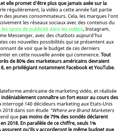
..et elle promet d'être plus que jamais axée sur la
le régulièrement, la vidéo a cette année fait partie
on des jeunes consommateurs. Cela, les marques l'ont
sivement les réseaux sociaux avec des contenus du
 les spots de publicité dans les vidéos
, Instagram,
me Messenger, avec des chatbots aujourd'hui
es ces nouvelles possibilités qui se présentent aux
tonnant de voir que le budget de ces derniers
enter en cette nouvelle année qui commence.
Tout
 près de 80% des marketeurs américains devraient
2018, en privilégiant notamment Facebook et YouTube
.
plateforme américaine de marketing vidéo, et réalisée
it indéniablement connaître un fort essor au cours des
e a interrogé 140 décideurs marketing aux Etats-Unis
 en 2018 dans son étude
"Where are Brand Marketers
rend que
pas moins de 79% des sondés déclarent
en 2018. En parallèle de ce chiffre, seuls 1%
% assurent qu'ils y accorderont le même budget que