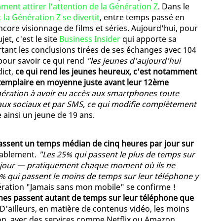
ent attirer l'attention de la Génération Z
. Dans le
a Génération Z se divertit
, entre temps passé en
core visionnage de films et séries. Aujourd'hui, pour
jet, c'est le site
Business Insider
qui apporte sa
rtant les conclusions tirées de ses échanges avec 104
pour savoir ce qui rend
"les jeunes d'aujourd'hui
dict,
ce qui rend les jeunes heureux, c'est notamment
exemplaire en moyenne juste avant leur 12ème
ration à avoir eu accès aux smartphones toute
aux sociaux et par SMS, ce qui modifie complètement
e ainsi un jeune de 19 ans.
passent un temps médian de cinq heures par jour sur
rablement.
"Les 25% qui passent le plus de temps sur
r jour — pratiquement chaque moment où ils ne
% qui passent le moins de temps sur leur téléphone y
nération "Jamais sans mon mobile" se confirme !
unes passent autant de temps sur leur téléphone que
 D'ailleurs, en matière de contenus vidéo, les moins
sion, avec des services comme Netflix ou Amazon