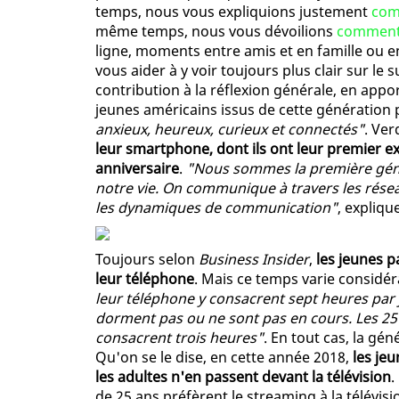
temps, nous vous expliquions justement
comm
même temps, nous vous dévoilions
comment l
ligne, moments entre amis et en famille ou en
vous aider à y voir toujours plus clair sur le su
contribution à la réflexion générale, en appo
jeunes américains issus de cette génération 
anxieux, heureux, curieux et connectés"
. Ver
leur smartphone, dont ils ont leur premier 
anniversaire
.
"Nous sommes la première géné
notre vie. On communique à travers les rése
les dynamiques de communication"
, expliqu
Toujours selon
Business Insider
,
les jeunes 
leur téléphone
. Mais ce temps varie considé
leur téléphone y consacrent sept heures pa
dorment pas ou ne sont pas en cours. Les 25
consacrent trois heures"
. En tout cas, la gé
Qu'on se le dise, en cette année 2018,
les je
les adultes n'en passent devant la télévision
.
de 25 ans préfèrent le streaming à la télévi