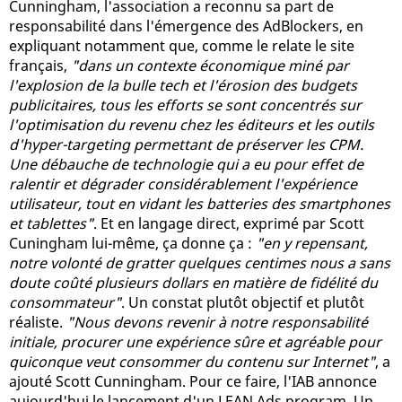
Cunningham, l'association a reconnu sa part de
responsabilité dans l'émergence des AdBlockers, en
expliquant notamment que, comme le relate le site
français,
"dans un contexte économique miné par
l'explosion de la bulle tech et l'érosion des budgets
publicitaires, tous les efforts se sont concentrés sur
l'optimisation du revenu chez les éditeurs et les outils
d'hyper-targeting permettant de préserver les CPM.
Une débauche de technologie qui a eu pour effet de
ralentir et dégrader considérablement l'expérience
utilisateur, tout en vidant les batteries des smartphones
et tablettes"
. Et en langage direct, exprimé par Scott
Cuningham lui-même, ça donne ça :
"en y repensant,
notre volonté de gratter quelques centimes nous a sans
doute coûté plusieurs dollars en matière de fidélité du
consommateur"
. Un constat plutôt objectif et plutôt
réaliste.
"Nous devons revenir à notre responsabilité
initiale, procurer une expérience sûre et agréable pour
quiconque veut consommer du contenu sur Internet"
, a
ajouté Scott Cunningham. Pour ce faire, l'IAB annonce
aujourd'hui le lancement d'un LEAN Ads program. Un