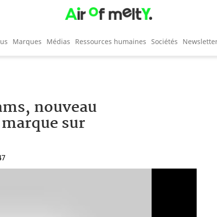
cus
Marques
Médias
Ressources humaines
Sociétés
Newslette
iams, nouveau
a marque sur
47