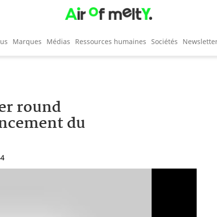
cus
Marques
Médias
Ressources humaines
Sociétés
Newslette
ier round
lancement du
54