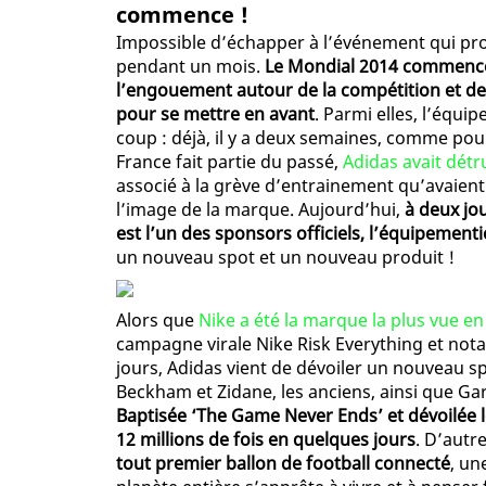
commence !
Impossible d’échapper à l’événement qui prom
pendant un mois.
Le Mondial 2014 commence 
l’engouement autour de la compétition et de 
pour se mettre en avant
. Parmi elles, l’équ
coup : déjà, il y a deux semaines, comme po
France fait partie du passé,
Adidas avait détr
associé à la grève d’entrainement qu’avaient
l’image de la marque. Aujourd’hui,
à deux jo
est l’un des sponsors officiels, l’équipementi
un nouveau spot et un nouveau produit !
Alors que
Nike a été la marque la plus vue e
campagne virale Nike Risk Everything et not
jours, Adidas vient de dévoiler un nouveau s
Beckham et Zidane, les anciens, ainsi que Ga
Baptisée ‘The Game Never Ends’ et dévoilée le 
12 millions de fois en quelques jours
. D’autr
tout premier ballon de football connecté
, un