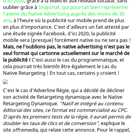
d'ici 2020
, grâce à la vidéo et aux réseaux sociaux. Sans
oublier grâce à
Snapchat, qui pourrait bien représenter
l'avenir du Native Advertising auprès des moins de 30
ans
, à l'heure où la publicité sur mobile prend de plus
en plus d'importance. C'est d'ailleurs un fait attesté par
une étude signée Facebook, d'ici 2020, la publicité
mobile sera (presque) forcément native ou ne sera pas !
Mais, ne l'oublions pas, le native advertising n'est pas le
seul format qui cartonne actuellement sur le marché de
la publicité !
C'est aussi le cas du programmatique, et
cela pourrait très bientôt être également le cas du
Native Retargeting ! En tout cas, certains y croient !
C'est le cas d'Adverline Régie, qui a décidé de décliner
son activité de Retargeting dynamique avec le Native
Retargeting Dynamique.
"Natif et intégré au contenu
éditorial des sites, ce format est commercialisé au CPC.
D’après les premiers tests de la régie, il aurait permis de
doubler les taux de clics et de conversion"
, explique le
site
offremedia
, qui relaie cette annonce. Pour le rappel,