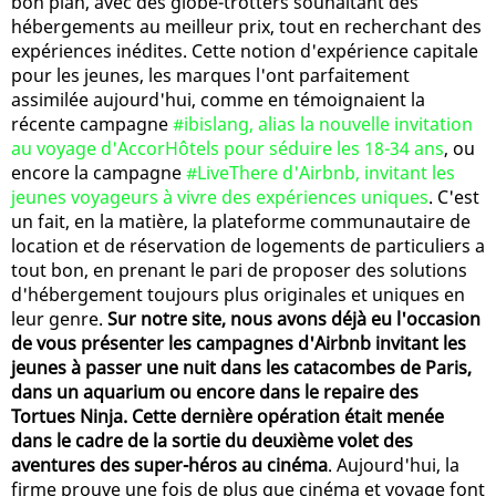
bon plan, avec des globe-trotters souhaitant des
hébergements au meilleur prix, tout en recherchant des
expériences inédites. Cette notion d'expérience capitale
pour les jeunes, les marques l'ont parfaitement
assimilée aujourd'hui, comme en témoignaient la
récente campagne
#ibislang, alias la nouvelle invitation
au voyage d'AccorHôtels pour séduire les 18-34 ans
, ou
encore la campagne
#LiveThere d'Airbnb, invitant les
jeunes voyageurs à vivre des expériences uniques
. C'est
un fait, en la matière, la plateforme communautaire de
location et de réservation de logements de particuliers a
tout bon, en prenant le pari de proposer des solutions
d'hébergement toujours plus originales et uniques en
leur genre.
Sur notre site, nous avons déjà eu l'occasion
de vous présenter les campagnes d'Airbnb invitant les
jeunes à passer une nuit dans les catacombes de Paris,
dans un aquarium ou encore dans le repaire des
Tortues Ninja. Cette dernière opération était menée
dans le cadre de la sortie du deuxième volet des
aventures des super-héros au cinéma
. Aujourd'hui, la
firme prouve une fois de plus que cinéma et voyage font