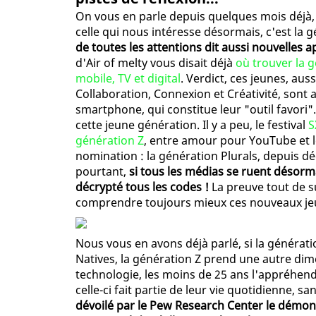
On vous en parle depuis quelques mois déjà, 
celle qui nous intéresse désormais, c'est la g
de toutes les attentions dit aussi nouvelles a
d'Air of melty vous disait déjà
où trouver la g
mobile, TV et digital
. Verdict, ces jeunes, a
Collaboration, Connexion et Créativité, sont
smartphone, qui constitue leur "outil favori"
cette jeune génération. Il y a peu, le festival
S
génération Z
, entre amour pour YouTube et l
nomination : la génération Plurals, depuis dé
pourtant,
si tous les médias se ruent désorma
décrypté tous les codes !
La preuve tout de s
comprendre toujours mieux ces nouveaux jeu
Nous vous en avons déjà parlé, si la générat
Natives, la génération Z prend une autre dime
technologie, les moins de 25 ans l'appréhend
celle-ci fait partie de leur vie quotidienne, s
dévoilé par le Pew Research Center le démont