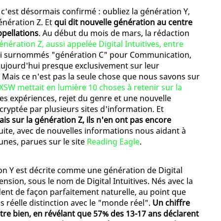
c'est désormais confirmé : oubliez la génération Y,
énération Z. Et
qui dit nouvelle génération au centre
ppellations
. Au début du mois de mars, la rédaction
énération Z, aussi appelée Digital Intuitives, entre
ussi surnommés "génération C" pour Communication,
 aujourd'hui presque exclusivement sur leur
. Mais ce n'est pas la seule chose que nous savons sur
XSW mettait en lumière 10 choses à retenir sur la
es expériences, rejet du genre et une nouvelle
cryptée par plusieurs sites d'information. Et
is sur la génération Z, ils n'en ont pas encore
uite, avec de nouvelles informations nous aidant à
nes, parues sur le site
Reading Eagle
.
ion Y est décrite comme une génération de Digital
nsion, sous le nom de Digital Intuitives. Nés avec la
ent de façon parfaitement naturelle, au point que
ans réelle distinction avec le "monde réel".
Un chiffre
re bien, en révélant que 57% des 13-17 ans déclarent