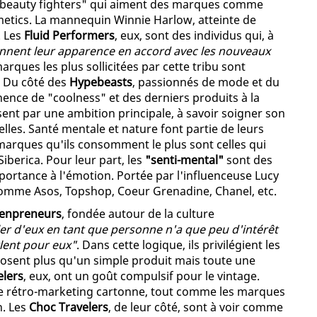
 "beauty fighters" qui aiment des marques comme
etics. La mannequin Winnie Harlow, atteinte de
. Les
Fluid Performers
, eux, sont des individus qui, à
nnent leur apparence en accord avec les nouveaux
marques les plus sollicitées par cette tribu sont
. Du côté des
Hypebeasts
, passionnés de mode et du
ence de "coolness" et des derniers produits à la
isent par une ambition principale, à savoir soigner son
lles. Santé mentale et nature font partie de leurs
 marques qu'ils consomment le plus sont celles qui
berica. Pour leur part, les
"senti-mental"
sont des
ortance à l'émotion. Portée par l'influenceuse Lucy
mme Asos, Topshop, Coeur Grenadine, Chanel, etc.
enpreneurs
, fondée autour de la culture
ler d'eux en tant que personne n'a que peu d'intérêt
rlent pour eux"
. Dans cette logique, ils privilégient les
osent plus qu'un simple produit mais toute une
elers
, eux, ont un goût compulsif pour le vintage.
 le rétro-marketing cartonne, tout comme les marques
n. Les
Choc Travelers
, de leur côté, sont à voir comme