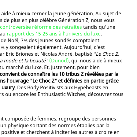
s aide à mieux cerner la jeune génération. Au sujet de
is de plus en plus célèbre Génération Z, nous vous
 controversée réforme des retraites
tandis qu'une
 au
rapport des 15-25 ans à l'univers du luxe
.
es de Noël, 7% des jeunes sondés comptaient
% y songeaient également. Aujourd'hui, c'est
ar Eric Briones et Nicolas André, baptisé
"Le Choc Z,
 la mode et la beauté"
(Dunod)
, qui nous aide à mieux
u marché du luxe. Et, justement, pour bien
l convient de connaître les 10 tribus Z révélées par la
ns l'ouvrage "Le Choc Z" et définies en partie grâce
 Luxury
. Des Body Positivists aux Hypebeasts en
rs ou encore les Enthusiastic Witches, découvrez tous
ment composée de femmes, regroupe des personnes
c un physique sortant des normes établies par la
positive et cherchent à inciter les autres à croire en