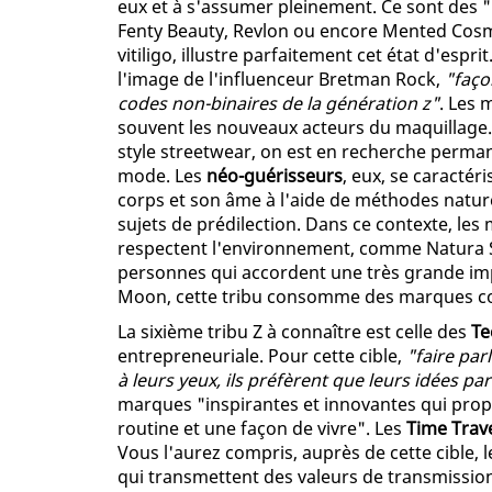
eux et à s'assumer pleinement. Ce sont des
Fenty Beauty, Revlon ou encore Mented Cosm
vitiligo, illustre parfaitement cet état d'esprit
l'image de l'influenceur Bretman Rock,
"faço
codes non-binaires de la génération z"
. Les 
souvent les nouveaux acteurs du maquillage
style streetwear, on est en recherche perman
mode. Les
néo-guérisseurs
, eux, se caractér
corps et son âme à l'aide de méthodes nature
sujets de prédilection. Dans ce contexte, les
respectent l'environnement, comme Natura Si
personnes qui accordent une très grande imp
Moon, cette tribu consomme des marques co
La sixième tribu Z à connaître est celle des
Te
entrepreneuriale. Pour cette cible,
"faire par
à leurs yeux, ils préfèrent que leurs idées pa
marques "inspirantes et innovantes qui prop
routine et une façon de vivre". Les
Time Trav
Vous l'aurez compris, auprès de cette cible,
qui transmettent des valeurs de transmissio