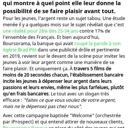
qui montre à quel point elle leur donne la
possibilité de se faire plaisir avant tout.
Pour les jeunes, l'argent reste un sujet tabou. Une étude
menée il y a quelques mois sur le sujet révélait que c'est
une réalité pour 28% des 25-34 ans
contre 17% de
l'ensemble des Français. Et bien aujourd'hui,
Boursorama, la banque qui avait
coupé la parole à son
égérie Brad Pitt
dans une publicité drôle et pertinente
en 2019, revient sur le devant de la scène pour inviter les
jeunes à voir leur argent comme une manière de se
faire plaisir. Et uniquement ça. À
travers 5 films de
moins de 20 secondes chacun, l'établissement bancaire
incite les jeunes à dépenser leur argent dans leurs
passions et leurs envies, même les plus farfelues, plutôt
qu’en frais bancaires
. Le tout avec un slogan très
efficace :
"faites ce que vous voulez de votre argent,
mais ne le dépensez pas chez nous"
.
Avec cette campagne baptisée "Welcome" (orchestrée
par iProspect) et qui entend attirer de nouveaux clients,
Boursorama Banque
se place du côté des jeunes qui ont