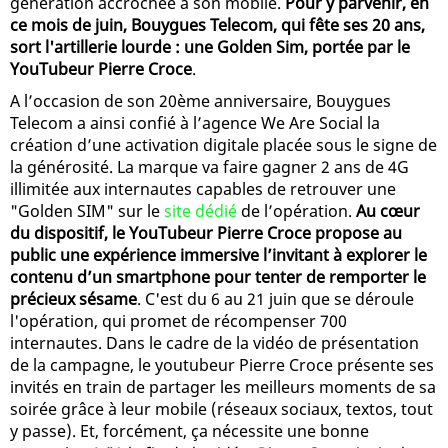
génération accrochée à son mobile.
Pour y parvenir, en
ce mois de juin, Bouygues Telecom, qui fête ses 20 ans,
sort l'artillerie lourde : une Golden Sim, portée par le
YouTubeur Pierre Croce
.
A l’occasion de son 20ème anniversaire, Bouygues
Telecom a ainsi confié à l’agence We Are Social la
création d’une activation digitale placée sous le signe de
la générosité. La marque va faire gagner 2 ans de 4G
illimitée aux internautes capables de retrouver une
"Golden SIM" sur le
site dédié
de l’opération.
Au cœur
du dispositif, le YouTubeur Pierre Croce propose au
public une expérience immersive l’invitant à explorer le
contenu d’un smartphone pour tenter de remporter le
précieux sésame
. C'est du 6 au 21 juin que se déroule
l'opération, qui promet de récompenser 700
internautes. Dans le cadre de la vidéo de présentation
de la campagne, le youtubeur Pierre Croce présente ses
invités en train de partager les meilleurs moments de sa
soirée grâce à leur mobile (réseaux sociaux, textos, tout
y passe). Et, forcément, ça nécessite une bonne