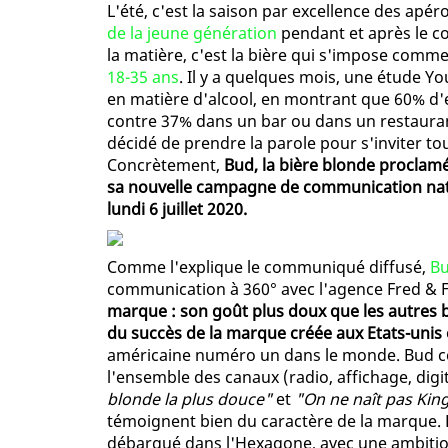
L'été, c'est la saison par excellence des apér
de la jeune génération
pendant et après le c
la matière, c'est la bière qui s'impose comm
18-35 ans
. Il y a quelques mois, une étude Y
en matière d'alcool, en montrant que 60% d'
contre 37% dans un bar ou dans un restauran
décidé de prendre la parole pour s'inviter to
Concrètement,
Bud, la bière blonde proclamé
sa nouvelle campagne de communication natio
lundi 6 juillet 2020.
Comme l'explique le communiqué diffusé,
B
communication à 360° avec l'agence Fred & F
marque : son goût plus doux que les autres b
du succès de la marque créée aux Etats-unis
américaine numéro un dans le monde. Bud c
l'ensemble des canaux (radio, affichage, digi
blonde la plus douce"
et
"On ne naît pas King
témoignent bien du caractère de la marque. P
débarqué dans l'Hexagone, avec une ambition