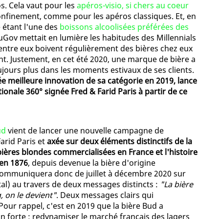
os. Cela vaut pour les
apéros-visio, si chers au coeur
onfinement, comme pour les apéros classiques. Et, en
e étant l'une des
boissons alcoolisées préférées des
ouGov mettait en lumière les habitudes des Millennials
entre eux boivent régulièrement des bières chez eux
t. Justement, en cet été 2020, une marque de bière a
ujours plus dans les moments estivaux de ses clients.
e meilleure innovation de sa catégorie en 2019, lance
nale 360° signée Fred & Farid Paris à partir de ce
ud
vient de lancer une nouvelle campagne de
arid Paris et
axée sur deux éléments distinctifs de la
ières blondes commercialisées en France et l'histoire
 en 1876
, depuis devenue la bière d'origine
ommuniquera donc de juillet à décembre 2020 sur
tal) au travers de deux messages distincts :
"La bière
, on le devient"
. Deux messages clairs qui
our rappel, c'est en 2019 que la bière Bud a
 forte : redynamiser le marché français des lagers