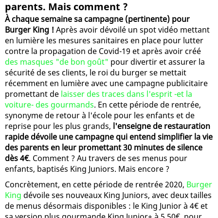
parents. Mais comment ?
À chaque semaine sa campagne (pertinente) pour
Burger King !
Après avoir dévoilé un spot vidéo mettant
en lumière les mesures sanitaires en place pour lutter
contre la propagation de Covid-19 et après avoir créé
des masques "de bon goût"
pour divertir et assurer la
sécurité de ses clients, le roi du burger se mettait
récemment en lumière avec une campagne publicitaire
promettant de
laisser des traces dans l'esprit -et la
voiture- des gourmands
. En cette période de rentrée,
synonyme de retour à l'école pour les enfants et de
reprise pour les plus grands,
l'enseigne de restauration
rapide dévoile une campagne qui entend simplifier la vie
des parents en leur promettant 30 minutes de silence
dès 4€
. Comment ? Au travers de ses menus pour
enfants, baptisés King Juniors. Mais encore ?
Concrètement, en cette période de rentrée 2020,
Burger
King
dévoile ses nouveaux King Juniors, avec deux tailles
de menus désormais disponibles : le King Junior à 4€ et
sa version plus gourmande King Junior+ à 5,50€, pour