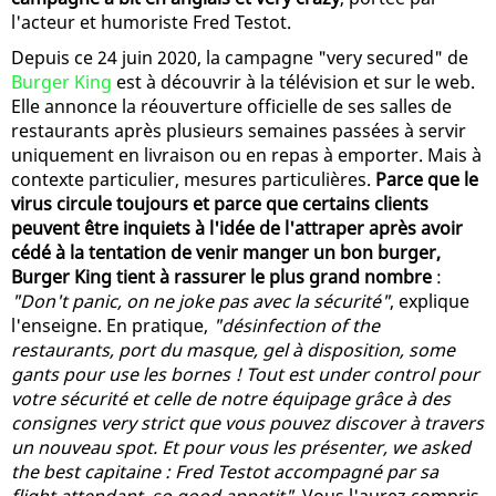
l'acteur et humoriste Fred Testot.
Depuis ce 24 juin 2020, la campagne "very secured" de
Burger King
est à découvrir à la télévision et sur le web.
Elle annonce la réouverture officielle de ses salles de
restaurants après plusieurs semaines passées à servir
uniquement en livraison ou en repas à emporter. Mais à
contexte particulier, mesures particulières.
Parce que le
virus circule toujours et parce que certains clients
peuvent être inquiets à l'idée de l'attraper après avoir
cédé à la tentation de venir manger un bon burger,
Burger King tient à rassurer le plus grand nombre
:
"Don't panic, on ne joke pas avec la sécurité"
, explique
l'enseigne. En pratique,
"désinfection of the
restaurants, port du masque, gel à disposition, some
gants pour use les bornes ! Tout est under control pour
votre sécurité et celle de notre équipage grâce à des
consignes very strict que vous pouvez discover à travers
un nouveau spot. Et pour vous les présenter, we asked
the best capitaine : Fred Testot accompagné par sa
flight attendant, so good appetit"
. Vous l'aurez compris,