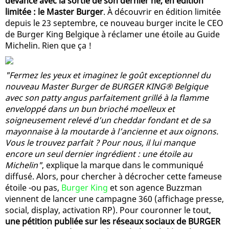
devance avec la sortie de son dernier né, en édition
limitée : le Master Burger
. À découvrir en édition limitée
depuis le 23 septembre, ce nouveau burger incite le CEO
de Burger King Belgique à réclamer une étoile au Guide
Michelin. Rien que ça !
"Fermez les yeux et imaginez le goût exceptionnel du
nouveau Master Burger de BURGER KING® Belgique
avec son patty angus parfaitement grillé à la flamme
enveloppé dans un bun brioché moelleux et
soigneusement relevé d’un cheddar fondant et de sa
mayonnaise à la moutarde à l’ancienne et aux oignons.
Vous le trouvez parfait ? Pour nous, il lui manque
encore un seul dernier ingrédient : une étoile au
Michelin"
, explique la marque dans le communiqué
diffusé. Alors, pour chercher à décrocher cette fameuse
étoile -ou pas,
Burger King
et son agence Buzzman
viennent de lancer une campagne 360 (affichage presse,
social, display, activation RP). Pour couronner le tout,
une pétition publiée sur les réseaux sociaux de BURGER