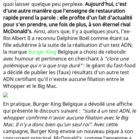
quoi laisser quelque peu perplexe.
Aujourd'hui, c'est
d'une autre manière que l'enseigne de restauration
rapide prend la parole : elle profite d'un fait d'actualité
pour s'en prendre, une fois de plus, à son éternel rival
McDonald's
. Ainsi, alors que, il y a quelques jours, l'ex-
Roi Albert II a reconnu Delphine Boël comme étant sa
fille adultérine à la suite de la réalisation d'un test ADN,
la marque
Burger King
Belgique a choisi de rebondir
avec humour et pertinence en cherchant à
"clore une
polémique qui n'a que trop duré"
: le géant du fast-food
a décidé de publier les (faux) résultats d'un autre test
ADN certifiant qu'il n'existe aucune filiation entre le
Whopper et le Big Mac.
En pratique, Burger King Belgique a dévoilé une affiche
qui présente le discours suivant :
"suite à un test ADN, le
whopper confirme n'avoir aucune filiation avec le Big
Mac. Il n'y a donc bien qu'un seul roi"
. Avec cette
campagne, Burger King envoie un nouveau pique à son
concurrent principal, McDonald's, comme l'enseigne a