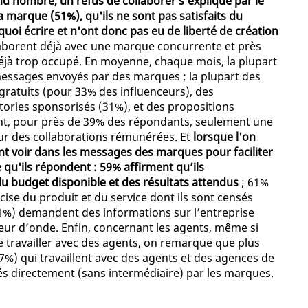
nd nombre, un refus de collaborer s'explique par le
a marque (51%), qu'ils ne sont pas satisfaits du
uoi écrire et n'ont donc pas eu de liberté de création
laborent déjà avec une marque concurrente et près
déjà trop occupé. En moyenne, chaque mois, la plupart
messages envoyés par des marques ; la plupart des
ratuits (pour 33% des influenceurs), des
tories sponsorisés (31%), et des propositions
, pour près de 39% des répondants, seulement une
 des collaborations rémunérées. Et
lorsque l'on
nt voir dans les messages des marques pour faciliter
e qu'ils répondent : 59% affirment qu’ils
du budget disponible et des résultats attendus
; 61%
cise du produit et du service dont ils sont censés
(51%) demandent des informations sur l’entreprise
eur d’onde. Enfin, concernant les agents, même si
 travailler avec des agents, on remarque que plus
7%) qui travaillent avec des agents et des agences de
és directement (sans intermédiaire) par les marques.