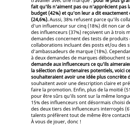
travailler avec une marque :
pour le plus gra
fait qu'ils n'aiment pas ou n'apprécient pas l
budget (42%) et qu'on leur a dit exactement q
(24,6%).
Aussi, 38% refusent parce qu'ils col
d'un influenceur sur cinq (18%) dit non car 
des influenceurs (37%) reçoivent un à trois 
demandes concernent des tests de produits g
collaborations incluant des posts et/ou des s
d'ambassadeurs de marque (18%). Cependant
à deux demandes de marques débouchent sur
demande aux influenceurs ce qu'ils aimeraie
la sélection de partenaires potentiels, voici c
souhaiteraient avoir une idée plus concrète 
souhaitent avoir une description claire et pré
faire la promotion. Enfin, plus de la moitié 
pour être sûrs qu’ils sont sur la même longu
15% des influenceurs ont désormais choisi de
des deux tiers des influenceurs interrogés (6
talents préfèrent tout de même être contact
À vous de jouer, donc !