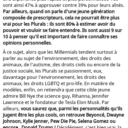
sont ainsi 47% à approuver contre 39% pour leurs aînés.
Par ailleurs, quand on parle d'une jeune génération
composée de prescripteurs, cela ne pourrait être plus
vrai pour les Plurals : ils sont 80% à estimer avoir du
pouvoir et vouloir se faire entendre. Ils sont aussi 9 sur
10 à penser qu'il est important de faire connaître ses
opinions personnelles
.
À ce sujet, alors que les Millennials tendent surtout à
parler au sujet de l'environnement, des droits des
animaux, de l'autisme, des droits civils ou encore de la
justice sociale, les Plurals se passionnent, eux,
davantage pour l'environnement, les droits des
animaux, les droits LGBTQ et pro-life. En matière de
modèles, enfin, on retiendra que cette cible jeune
admire Bill Nye the science guy, Rihanna, Jennifer
Lawrence et le fondateur de Tesla Elon Musk. Par
ailleurs,
vous saurez que, parmi les personnalités qu'ils
jugent être les plus cools, on retrouve Beyoncé, Dwayne
Johnson, Kylie Jenner, Pew Die Pie, Selena Gomez ou
encore...Donald Trump !
Décidément, c'est bien vrai, la