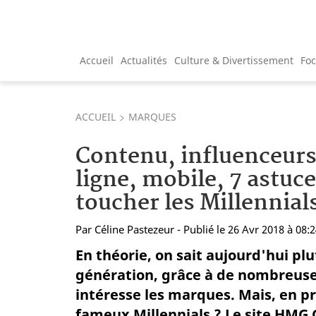
Accueil
Actualités
Culture & Divertissement
Fo
ACCUEIL
MARQUES
Contenu, influenceurs
ligne, mobile, 7 astuc
toucher les Millennial
Par
Céline Pastezeur
- Publié le 26 Avr 2018 à 08:
En théorie, on sait aujourd'hui plu
génération, grâce à de nombreuses
intéresse les marques. Mais, en p
fameux Millennials ? Le site HMG C