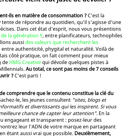
hent-ils en matière de consommation ?
C'est la
y tente de répondre au quotidien, qu'il s'agisse d'une
cises. Dans cet état d'esprit, nous vous présentions
s de la génération Y
, entre planificateurs, technophiles
lions aussi
des valeurs que recherchent les
, entre authenticité, phygital et naturalité. Voilà de
Mais côté pratique, on fait comment pour mieux
og de
HMG Creative
qui dévoile quelques pistes à
illennials.
Au total, ce sont pas moins de 7 conseils
uvrir ?
C'est parti !
t de comprendre que le contenu constitue la clé du
. Sachez-le, les jeunes consultent
"sites, blogs et
ormatifs et divertissants qui les inspirent. Si vous
meilleure chance de capter leur attention"
. En la
u engageant et transparent : posez-leur des
montrez leur l'ADN de votre marque en partageant
en étant aussi vrai que possible.
Deuxièmement,