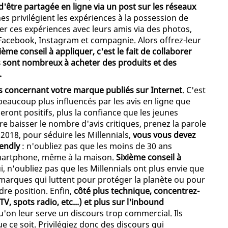
'être partagée en ligne via un post sur les réseaux
unes privilégient les expériences à la possession de
ger ces expériences avec leurs amis via des photos,
Facebook, Instagram et compagnie. Alors offrez-leur
ième conseil à appliquer, c'est le fait de collaborer
es sont nombreux à acheter des produits et des
.
vis concernant votre marque publiés sur Internet
. C'est
eaucoup plus influencés par les avis en ligne que
seront positifs, plus la confiance que les jeunes
e baisser le nombre d'avis critiques, prenez la parole
n 2018, pour séduire les Millennials,
vous vous devez
iendly
: n'oubliez pas que les moins de 30 ans
 smartphone, même à la maison.
Sixième conseil à
ui, n'oubliez pas que les Millennials ont plus envie que
marques qui luttent pour protéger la planète ou pour
dre position. Enfin,
côté plus technique, concentrez-
 spots radio, etc...) et plus sur l'inbound
qu'on leur serve un discours trop commercial. Ils
e ce soit. Privilégiez donc des discours qui