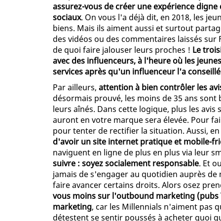
assurez-vous de créer une expérience digne d
sociaux
. On vous l'a déjà dit, en 2018, les je
biens. Mais ils aiment aussi et surtout parta
des vidéos ou des commentaires laissés sur 
de quoi faire jalouser leurs proches !
Le trois
avec des influenceurs, à l'heure où les jeun
services après qu'un influenceur l'a conseillé
Par ailleurs,
attention à bien contrôler les a
désormais prouvé, les moins de 35 ans sont b
leurs aînés. Dans cette logique, plus les avis 
auront en votre marque sera élevée. Pour fair
pour tenter de rectifier la situation. Aussi, e
d'avoir un site internet pratique et mobile-fr
naviguent en ligne de plus en plus via leur
suivre : soyez socialement responsable
. Et o
jamais de s'engager au quotidien auprès de 
faire avancer certains droits. Alors osez pren
vous moins sur l'outbound marketing (pubs TV,
marketing
, car les Millennials n'aiment pas 
détestent se sentir poussés à acheter quoi qu