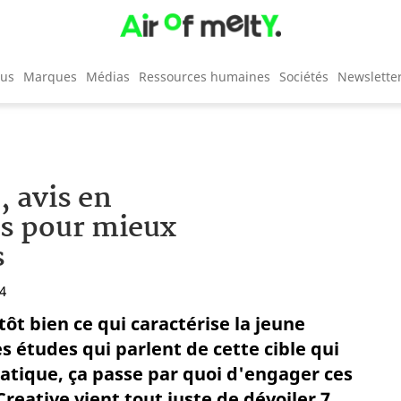
cus
Marques
Médias
Ressources humaines
Sociétés
Newslette
, avis en
es pour mieux
s
24
tôt bien ce qui caractérise la jeune
 études qui parlent de cette cible qui
ratique, ça passe par quoi d'engager ces
reative vient tout juste de dévoiler 7