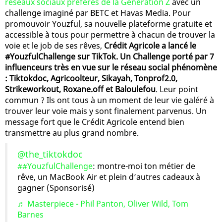
réseaux sociaux préférés de la Génération Z
avec un
challenge imaginé par BETC et Havas Media. Pour
promouvoir Youzful, sa nouvelle plateforme gratuite et
accessible à tous pour permettre à chacun de trouver la
voie et le job de ses rêves,
Crédit Agricole a lancé le
#YouzfulChallenge sur TikTok. Un Challenge porté par 7
influenceurs très en vue sur le réseau social phénomène
: Tiktokdoc, Agricoolteur, Sikayah, Tonprof2.0,
Strikeworkout, Roxane.off et Baloulefou
. Leur point
commun ? Ils ont tous à un moment de leur vie galéré à
trouver leur voie mais y sont finalement parvenus. Un
message fort que le Crédit Agricole entend bien
transmettre au plus grand nombre.
@the_tiktokdoc
##YouzfulChallenge
: montre-moi ton métier de
rêve, un MacBook Air et plein d’autres cadeaux à
gagner (Sponsorisé)
♬ Masterpiece - Phil Panton, Oliver Wild, Tom
Barnes