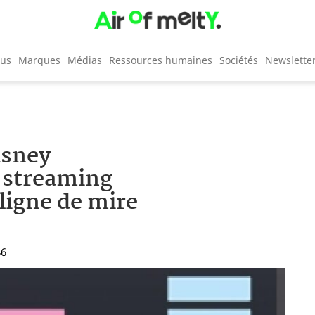
cus
Marques
Médias
Ressources humaines
Sociétés
Newslette
isney
e streaming
 ligne de mire
46