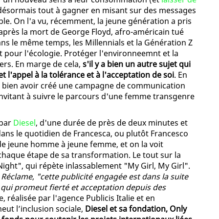
 désormais tout à gagner en misant sur des messages
ble. On l'a vu, récemment, la jeune génération a pris
e, après la mort de George Floyd, afro-américain tué
ns le même temps, les Millennials et la Génération Z
pour l'écologie. Protéger l'environneemnt et la
iers. En marge de cela,
s'il y a bien un autre sujet qui
et l'appel à la tolérance et à l'acceptation de soi
. En
it bien avoir créé une campagne de communication
 invitant à suivre le parcours d'une femme transgenre
 par
Diesel
, d'une durée de près de deux minutes et
dans le quotidien de Francesca, ou plutôt Francesco
 de jeune homme à jeune femme, et on la voit
 chaque étape de sa transformation. Le tout sur la
ght", qui répète inlassablement "My Girl, My Girl".
 Réclame
,
"cette publicité engagée est dans la suite
 qui promeut fierté et acceptation depuis des
 réalisée par l'agence Publicis Italie et en
eut l’inclusion sociale,
Diesel et sa fondation, Only