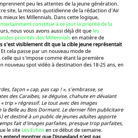
mprennent peu les attentes de la jeune génération.
re site, la mission quotidienne de la rédaction d'Air
s mieux les Millennials. Dans cette logique,
entertainment constitue à ce jour la priorité de la
lleurs, nous vous avons aussi déjà dit que
les
andes priorités des Millennials
en matière de
 s'est visiblement dit que la cible jeune représentait
. Et cela passe par un nouveau mode de
, celle qui s'impose comme étant la première
n nouveau spot vidéo à destination des 18-25 ans, en
des, façon « cap, pas cap ! », s'embrasse, se
ates des Caraïbes, se déguise, chahute en dévalant
« trip » régressif. Le tout avec des images
la Belle au Bois Dormant. Le dernier film publicitaire
) et destiné à un public de jeunes adultes apporte
emps fait d'images parfaites, presque trop parfaites,
que le site
Les Echos
en ce début de semaine.
éo entend montrer que Disneyland n'est pas