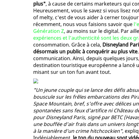
plus"
, à cause de certains marketeurs qui co
Heureusement, vous le savez si vous lisez not
of melty, c'est de vous aider à cerner toujour
récemment, nous vous faisions savoir que
l'
Génération Z
, au moins sur le digital. Par ai
expériences et l'authenticité sont les deux gr
consommation. Grâce à cela,
Disneyland Paris
désormais un public à conquérir au plus vite
communication. Ainsi, depuis quelques jours
destination touristique européenne a lancé u
misant sur un ton fun avant tout.
"Un jeune couple qui se lance des défis absur
bouscule sur les frêles embarcations des Pir
Space Mountain, bref, s'offre avec délices un 
spontanées sans feux d'artifice ni Château de 
pour Disneyland Paris, signé par BETC (Havas
une bouffée d'air frais dans un univers longt
à la manière d'un crime hitchcockien"
, expli
Indéniablement,
le ton du nouveau spot vid