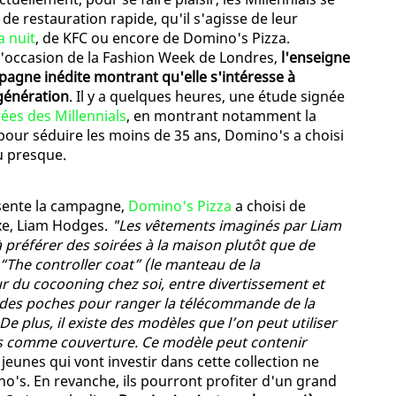
e restauration rapide, qu'il s'agisse de leur
a nuit
, de KFC ou encore de Domino's Pizza.
l'occasion de la Fashion Week de Londres,
l'enseigne
mpagne inédite montrant qu'elle s'intéresse à
 génération
. Il y a quelques heures, une étude signée
es des Millennials
, en montrant notamment la
 pour séduire les moins de 35 ans, Domino's a choisi
u presque.
ésente la campagne,
Domino's Pizza
a choisi de
uxe, Liam Hodges.
"Les vêtements imaginés par Liam
 préférer des soirées à la maison plutôt que de
 “The controller coat” (le manteau de la
r du cocooning chez soi, entre divertissement et
r des poches pour ranger la télécommande de la
De plus, il existe des modèles que l’on peut utiliser
 comme couverture. Ce modèle peut contenir
 jeunes qui vont investir dans cette collection ne
no's. En revanche, ils pourront profiter d'un grand