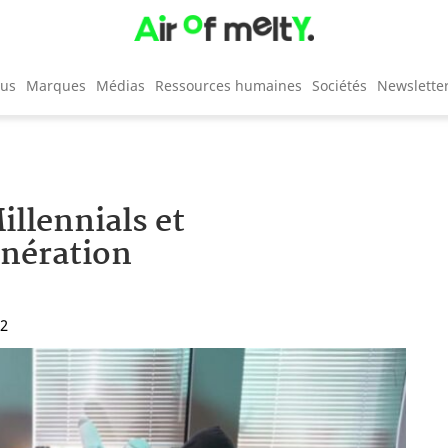
cus
Marques
Médias
Ressources humaines
Sociétés
Newslette
illennials et
énération
12