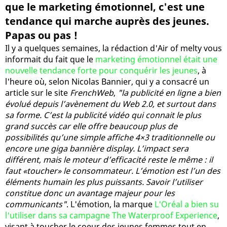
que le marketing émotionnel, c'est une
tendance qui marche auprès des jeunes.
Papas ou pas !
Il y a quelques semaines, la rédaction d'Air of melty vous
informait du fait que le
marketing émotionnel était une
nouvelle tendance forte pour conquérir les jeunes
, à
l'heure où, selon Nicolas Bannier, qui y a consacré un
article sur le site
FrenchWeb
,
"la publicité en ligne a bien
évolué depuis l’avènement du Web 2.0, et surtout dans
sa forme. C’est la publicité vidéo qui connait le plus
grand succès car elle offre beaucoup plus de
possibilités qu’une simple affiche 4×3 traditionnelle ou
encore une giga bannière display. L’impact sera
différent, mais le moteur d’efficacité reste le même : il
faut «toucher» le consommateur. L’émotion est l’un des
éléments humain les plus puissants. Savoir l’utiliser
constitue donc un avantage majeur pour les
communicants"
. L'émotion, la marque
L'Oréal a bien su
l'utiliser dans sa campagne The Waterproof Experience
,
visant à toucher le coeur des jeunes femmes tout en