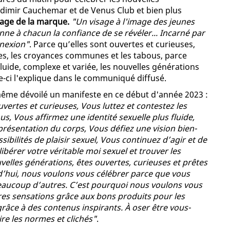
dimir Cauchemar et de Venus Club et bien plus
sage de la marque.
"Un visage à l'image des jeunes
nne à chacun la confiance de se révéler... Incarné par
onnexion"
. Parce qu’elles sont ouvertes et curieuses,
mes, les croyances communes et les tabous, parce
fluide, complexe et variée, les nouvelles générations
-ci l'explique dans le communiqué diffusé.
 même dévoilé un manifeste en ce début d'année 2023 :
uvertes et curieuses, Vous luttez et contestez les
, Vous affirmez une identité sexuelle plus fluide,
présentation du corps, Vous défiez une vision bien-
ibilités de plaisir sexuel, Vous continuez d’agir et de
bérer votre véritable moi sexuel et trouver les
velles générations, êtes ouvertes, curieuses et prêtes
d’hui, nous voulons vous célébrer parce que vous
beaucoup d’autres. C’est pourquoi nous voulons vous
ures sensations grâce aux bons produits pour les
râce à des contenus inspirants. À oser être vous-
e les normes et clichés"
.