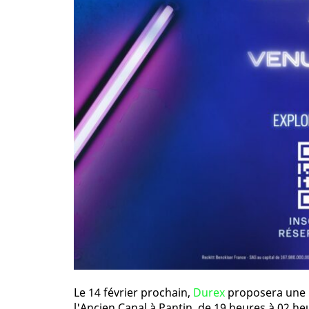
Le 14 février prochain,
Durex
proposera une 
l'Ancien Canal à Pantin, de 19 heures à 02 he