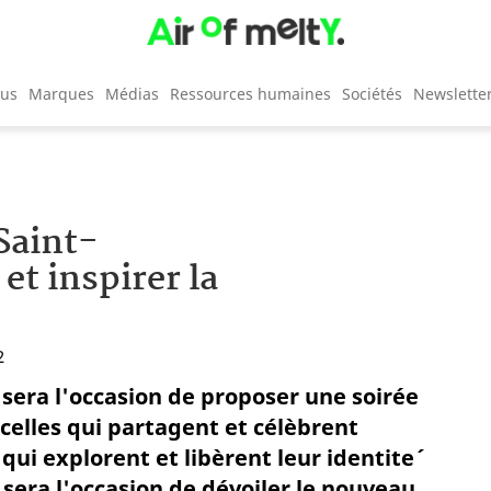
cus
Marques
Médias
Ressources humaines
Sociétés
Newslette
Saint-
et inspirer la
2
 sera l'occasion de proposer une soirée
 celles qui partagent et célèbrent
ui explorent et libèrent leur identite´
sera l'occasion de dévoiler le nouveau