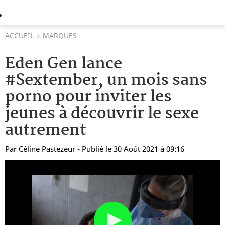
ACCUEIL
MARQUES
Eden Gen lance
#Sextember, un mois sans
porno pour inviter les
jeunes à découvrir le sexe
autrement
Par
Céline Pastezeur
- Publié le 30 Août 2021 à 09:16