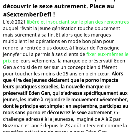
découvrir le sexe autrement. Place au
#SextemberDefi !
L'été 2021
libéré et insouciant sur le plan des rencontres
auquel rêvait la jeune génération touche doucement
mais sûrement à sa fin. Et alors que les marques
multiplient les opérations en mode bon plan pour
rendre la rentrée plus douce, à l'instar de l'enseigne
Jennyfer qui a permis à ses clients de
fixer eux-mêmes le
prix
de leurs vêtements, la marque de préservatif Eden
Gen a choisi de miser sur un concept bien différent
pour toucher les moins de 25 ans en plein cœur.
Alors
que 41% des jeunes déclarent que le porno impacte
leurs pratiques sexuelles, la nouvelle marque de
préservatif Eden Gen, qui s’adresse spécifiquement aux
jeunes, les invite à rejoindre le mouvement #Sextember,
dont le principe est simple : en septembre, participez au
mois sans porno et découvrez le sexe autrement
. Ce
challenge adressé à la jeunesse, imaginé de A à Z par
Buzzman et lancé depuis le 23 août intervient comme la
première activation de marque pour Eden Gen.