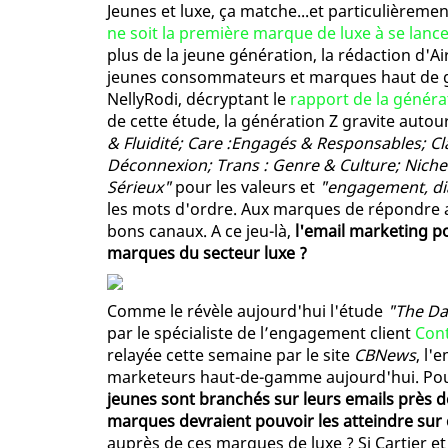
Jeunes et luxe, ça matche...et particulièremen
ne soit la première marque de luxe à se lanc
plus de la jeune génération, la rédaction d'Air
jeunes consommateurs et marques haut de g
NellyRodi, décryptant le
rapport de la généra
de cette étude, la génération Z gravite autou
& Fluidité; Care :Engagés & Responsables; 
Déconnexion; Trans : Genre & Culture; Niche 
Sérieux"
pour les valeurs et
"engagement, dia
les mots d'ordre. Aux marques de répondre au
bons canaux. A ce jeu-là,
l'email marketing po
marques du secteur luxe ?
Comme le révèle aujourd'hui l'étude
"The Da
par le spécialiste de l’engagement client
Con
relayée cette semaine par le site
CBNews
, l'
marketeurs haut-de-gamme aujourd'hui. Pour
jeunes sont branchés sur leurs emails près d
marques devraient pouvoir les atteindre sur 
auprès de ces marques de luxe ? Si Cartier e