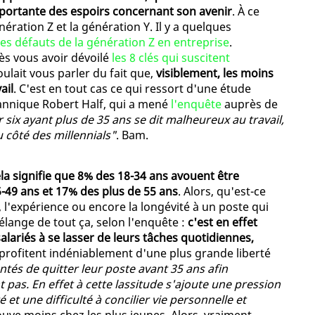
importante des espoirs concernant son avenir
. À ce
nération Z et la génération Y. Il y a quelques
des défauts de la génération Z en entreprise
.
rès vous avoir dévoilé
les 8 clés qui suscitent
oulait vous parler du fait que,
visiblement, les moins
ail
. C'est en tout cas ce qui ressort d'une étude
tannique Robert Half, qui a mené
l'enquête
auprès de
 six ayant plus de 35 ans se dit malheureux au travail,
 côté des millennials"
. Bam.
la signifie que 8% des 18-34 ans avouent être
35-49 ans et 17% des plus de 55 ans
. Alors, qu'est-ce
ge, l'expérience ou encore la longévité à un poste qui
lange de tout ça, selon l'enquête :
c'est en effet
salariés à se lasser de leurs tâches quotidiennes,
s profitent indéniablement d'une plus grande liberté
entés de quitter leur poste avant 35 ans afin
t pas. En effet à cette lassitude s'ajoute une pression
et une difficulté à concilier vie personnelle et