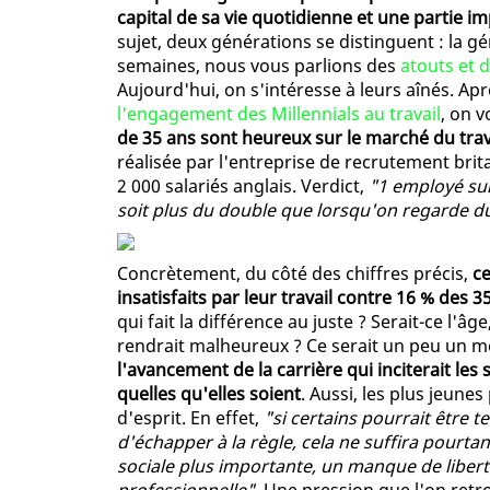
capital de sa vie quotidienne et une partie 
sujet, deux générations se distinguent : la gé
semaines, nous vous parlions des
atouts et 
Aujourd'hui, on s'intéresse à leurs aînés. Ap
l'engagement des Millennials au travail
, on v
de 35 ans sont heureux sur le marché du trav
réalisée par l'entreprise de recrutement bri
2 000 salariés anglais. Verdict,
"1 employé sur
soit plus du double que lorsqu'on regarde du
Concrètement, du côté des chiffres précis,
ce
insatisfaits par leur travail contre 16 % des 
qui fait la différence au juste ? Serait-ce l'â
rendrait malheureux ? Ce serait un peu un mé
l'avancement de la carrière qui inciterait les 
quelles qu'elles soient
. Aussi, les plus jeune
d'esprit. En effet,
"si certains pourrait être t
d'échapper à la règle, cela ne suffira pourtan
sociale plus importante, un manque de liberté 