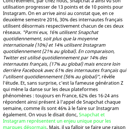
Concrètement, par chez nous, Snapchat a ainsi vu son
utilisation progresser de 13 points et de 10 points pour
Instagram. On en arrive ainsi au constat que, en ce
deuxième semestre 2016, 30% des internautes français
utilisent désormais respectivement chacun de ces deux
réseaux.
"Parmi eux, 16% utilisent Snapchat
quotidiennement, soit plus que la moyenne
internationale (10%) et 14% utilisent Instagram
quotidiennement (21% au global). En comparaison,
Twitter est utilisé quotidiennement par 14% des
internautes français, (17% au global) mais encore loin
derrière Facebook avec 61% des internautes français qui
l'utilisent quotidiennement (56% au global)"
, révèle
l'étude. Et, sans surprise, c'est la fameuse génération Z
qui mène la danse sur les deux plateformes
phénomènes : toujours en France, 62% des 16-24 ans
répondent ainsi présent à l'appel de Snapchat chaque
semaine, comme ils sont 46% à le faire sur Instagram
également. On vous le disait donc,
Snapchat et
Instagram représentent un enjeu unique pour les
marques désormais
. Mais, il va falloir se faire une raison