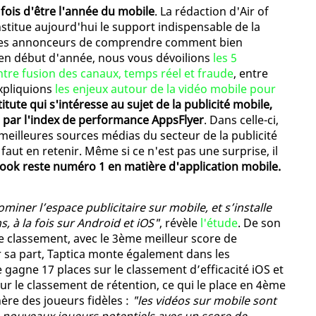
ois d'être l'année du mobile
. La rédaction d'Air of
nstitue aujourd'hui le support indispensable de la
ur les annonceurs de comprendre comment bien
 en début d'année, nous vous dévoilions
les 5
ntre fusion des canaux, temps réel et fraude
, entre
xpliquions
les enjeux autour de la vidéo mobile pour
titute qui s'intéresse au sujet de la publicité mobile,
e par l'index de performance AppsFlyer
. Dans celle-ci,
illeures sources médias du secteur de la publicité
 faut en retenir. Même si ce n'est pas une surprise, il
ook reste numéro 1 en matière d'application mobile.
iner l’espace publicitaire sur mobile, et s’installe
, à la fois sur Android et iOS"
, révèle
l'étude
. De son
e classement, avec le 3ème meilleur score de
 sa part, Taptica monte également dans les
gagne 17 places sur le classement d’efficacité iOS et
sur le classement de rétention, ce qui le place en 4ème
nère des joueurs fidèles :
"les vidéos sur mobile sont