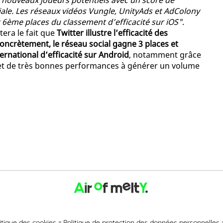
e nouveaux joueurs potentiels avec un score de
le. Les réseaux vidéos Vungle, UnityAds et AdColony
 6ème places du classement d’efficacité sur iOS"
.
tera le fait que
Twitter illustre l’efficacité des
 Concrètement, le réseau social gagne 3 places et
ernational d’efficacité sur Android
, notamment grâce
e et de très bonnes performances à générer un volume
itique des cookies
Politique de protection des données personnelles