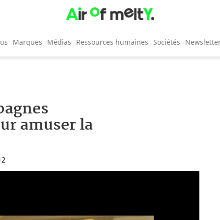
cus
Marques
Médias
Ressources humaines
Sociétés
Newslette
mpagnes
our amuser la
12