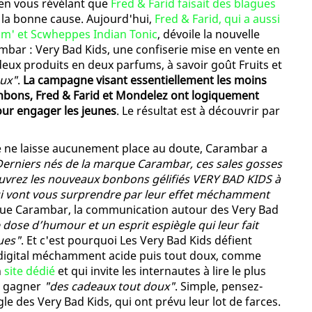
, en vous révélant que
Fred & Farid faisait des blagues
ur la bonne cause. Aujourd'hui,
Fred & Farid, qui a aussi
m' et Scwheppes Indian Tonic
, dévoile la nouvelle
bar : Very Bad Kids, une confiserie mise en vente en
 deux produits en deux parfums, à savoir goût Fruits et
ux"
.
La campagne visant essentiellement les moins
bons, Fred & Farid et Mondelez ont logiquement
pour engager les jeunes
. Le résultat est à découvrir par
 ne laisse aucunement place au doute, Carambar a
erniers nés de la marque Carambar, ces sales gosses
ouvrez les nouveaux bonbons gélifiés VERY BAD KIDS à
qui vont vous surprendre par leur effet méchamment
que Carambar, la communication autour des Very Bad
dose d’humour et un esprit espiègle qui leur fait
gues"
. Et c'est pourquoi Les Very Bad Kids défient
u digital méchamment acide puis tout doux, comme
n
site dédié
et qui invite les internautes à lire le plus
r gagner
"des cadeaux tout doux"
. Simple, pensez-
gle des Very Bad Kids, qui ont prévu leur lot de farces.