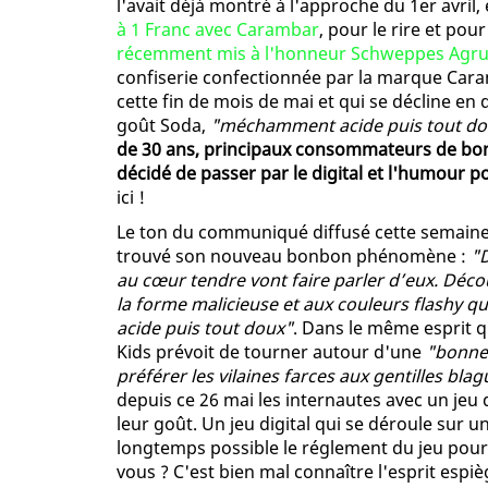
l'avait déjà montré à l'approche du 1er avril
à 1 Franc avec Carambar
, pour le rire et po
récemment mis à l'honneur Schweppes Agru
confiserie confectionnée par la marque Caram
cette fin de mois de mai et qui se décline en
goût Soda,
"méchamment acide puis tout do
de 30 ans, principaux consommateurs de bon
décidé de passer par le digital et l'humour 
ici !
Le ton du communiqué diffusé cette semaine
trouvé son nouveau bonbon phénomène :
"D
au cœur tendre vont faire parler d’eux. Déc
la forme malicieuse et aux couleurs flashy 
acide puis tout doux"
. Dans le même esprit 
Kids prévoit de tourner autour d'une
"bonne 
préférer les vilaines farces aux gentilles bla
depuis ce 26 mai les internautes avec un je
leur goût. Un jeu digital qui se déroule sur u
longtemps possible le réglement du jeu pou
vous ? C'est bien mal connaître l'esprit espiè