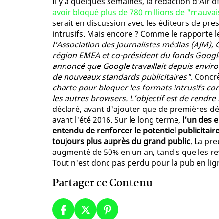
Il y a quelques semaines, la rédaction d'Air o
avoir bloqué plus de 780 millions de "mauvai
serait en discussion avec les éditeurs de pre
intrusifs. Mais encore ? Comme le rapporte l
l’Association des journalistes médias (AJM),
région EMEA et co-président du fonds Google
annoncé que Google travaillait depuis enviro
de nouveaux standards publicitaires"
. Conc
charte pour bloquer les formats intrusifs 
les autres browsers. L’objectif est de rendre 
déclaré, avant d'ajouter que de premières dé
avant l'été 2016. Sur le long terme,
l'un des 
entendu de renforcer le potentiel publicitai
toujours plus auprès du grand public
. La pr
augmenté de 50% en un an, tandis que les re
Tout n'est donc pas perdu pour la pub en ligne
Partager ce Contenu