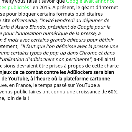
f melty vous faisait savoir que
Google avait annoncé
ses publicités"
en 2015. A présent, le géant d'Internet
sse pour bloquer certains formats publicitaires
e site
offremedia
,
"invité vendredi au déjeuner de
 Carlo d'Asaro Biondo, président de Google pour la
 pour l’innovation numérique de la presse, a
n 5 mois avec certains grands éditeurs pour définir
rètement,
"Il faut que l’on définisse avec la presse une
comme certains types de pop-up dans Chrome et dans
l’utilisation d’adblockers non pertinente"
, a-t-il ainsi
cisions devraient être prises à propos de cette charte
enjeux de ce combat contre les AdBlockers sera bien
re de YouTube, à l'heure où la plateforme cartonne
euve, en France, le temps passé sur YouTube a
venus publicitaires ont connu une croissance de 60%.
, loin de là !