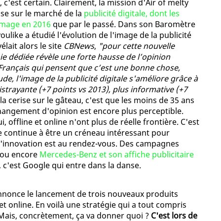
, c'est certain. Clairement, la mission d'Air of melty
sse sur le marché de la
publicité digitale, dont les
 image en 2016
que par le passé. Dans son Baromètre
youlike a étudié l'évolution de l'image de la publicité
lait alors le site
CBNews
,
"pour cette nouvelle
ie dédiée révèle une forte hausse de l’opinion
s Français qui pensent que c’est une bonne chose,
ude, l'image de la publicité digitale s'améliore grâce à
istrayante (+7 points vs 2013), plus informative (+7
t la cerise sur le gâteau, c'est que les moins de 35 ans
changement d'opinion est encore plus perceptible.
, offline et online n'ont plus de réelle frontière. C'est
ne continue à être un créneau intéressant pour
'innovation est au rendez-vous. Des campagnes
, ou encore
Mercedes-Benz et son affiche publicitaire
 c'est Google qui entre dans la danse.
nonce le lancement de trois nouveaux produits
e et online. En voilà une stratégie qui a tout compris
Mais, concrètement, ça va donner quoi ?
C'est lors de