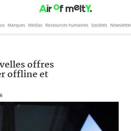
cus
Marques
Médias
Ressources humaines
Sociétés
Newslette
velles offres
r offline et
26