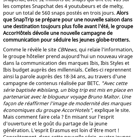
les comptes Snapchat des 4 youtubeurs et de melty,
pour un total de 560 snaps postés en trois jours.
Alors
que SnapTrip se prépare pour une nouvelle saison dans
une destination toujours plus folle avant l'été, le groupe
AccorHôtels dévoile une nouvelle campagne de
communication pour séduire les jeunes globe-trotters.
Comme le révèle le site
CBNews
, qui relaie l'information,
le groupe hôtelier prend aujourd'hui un nouveau virage
dans la communication des marques Ibis, Ibis Styles et
Ibis budget auprès des millennials. Celles-ci reprennent
ainsi la parole auprès des 18-34 ans, au travers d'une
campagne de contenus réalisée par BETC.
"Avec cette
série baptisée #ibislang, un blog trip est mis en place en
partenariat avec le blogueur voyage Bruno Maltor. Une
façon de réaffirmer l'image de modernité des marques
économiques du groupe AccorHotels"
, explique le site.
Mais comment faire cela ? En misant sur l'esprit
d'ouverture et le goût du partage de la jeune
génération. L'esprit Erasmus est loin d'être mort !
Concrètement, dans cette nouvelle série, quatre jeunes