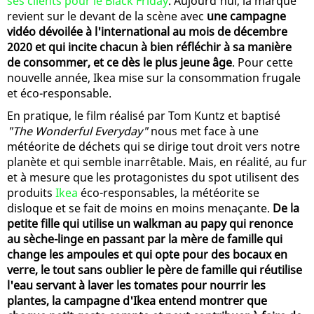
ses clients pour le Black Friday
. Aujourd'hui, la marque
revient sur le devant de la scène avec
une campagne
vidéo dévoilée à l'international au mois de décembre
2020 et qui incite chacun à bien réfléchir à sa manière
de consommer, et ce dès le plus jeune âge
. Pour cette
nouvelle année, Ikea mise sur la consommation frugale
et éco-responsable.
En pratique, le film réalisé par Tom Kuntz et baptisé
"The Wonderful Everyday"
nous met face à une
météorite de déchets qui se dirige tout droit vers notre
planète et qui semble inarrêtable. Mais, en réalité, au fur
et à mesure que les protagonistes du spot utilisent des
produits
Ikea
éco-responsables, la météorite se
disloque et se fait de moins en moins menaçante.
De la
petite fille qui utilise un walkman au papy qui renonce
au sèche-linge en passant par la mère de famille qui
change les ampoules et qui opte pour des bocaux en
verre, le tout sans oublier le père de famille qui réutilise
l'eau servant à laver les tomates pour nourrir les
plantes, la campagne d'Ikea entend montrer que