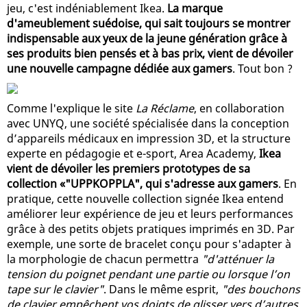
jeu, c'est indéniablement Ikea.
La marque
d'ameublement suédoise, qui sait toujours se montrer
indispensable aux yeux de la jeune génération grâce à
ses produits bien pensés et à bas prix, vient de dévoiler
une nouvelle campagne dédiée aux gamers
. Tout bon ?
Comme l'explique le site
La Réclame
, en collaboration
avec UNYQ, une société spécialisée dans la conception
d’appareils médicaux en impression 3D, et la structure
experte en pédagogie et e-sport, Area Academy,
Ikea
vient de dévoiler les premiers prototypes de sa
collection «"UPPKOPPLA", qui s'adresse aux gamers
. En
pratique, cette nouvelle collection signée Ikea entend
améliorer leur expérience de jeu et leurs performances
grâce à des petits objets pratiques imprimés en 3D. Par
exemple, une sorte de bracelet conçu pour s'adapter à
la morphologie de chacun permettra
"d'atténuer la
tension du poignet pendant une partie ou lorsque l’on
tape sur le clavier"
. Dans le même esprit,
"des bouchons
de clavier empêchent vos doigts de glisser vers d’autres