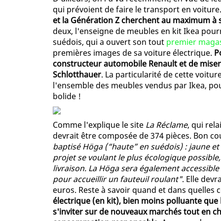
qui prévoient de faire le transport en voiture.
et la Génération Z cherchent au maximum à 
deux, l'enseigne de meubles en kit Ikea pourra
suédois, qui a ouvert son tout
premier magas
premières images de sa voiture électrique.
P
constructeur automobile Renault et de miser 
Schlotthauer
. La particularité de cette voitur
l'ensemble des meubles vendus par Ikea, p
bolide !
Comme l'explique le site
La Réclame
, qui rel
devrait être composée de 374 pièces. Bon c
baptisé Höga (“haute” en suédois) : jaune et ble
projet se voulant le plus écologique possibl
livraison. La Höga sera également accessibl
pour accueillir un fauteuil roulant"
. Elle dev
euros. Reste à savoir quand et dans quelles c
électrique (en kit), bien moins polluante que
s'inviter sur de nouveaux marchés tout en ch