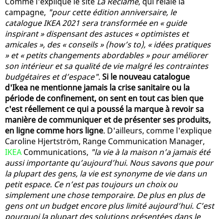
Comme l'explique le site
La Réclame
, qui relaie la
campagne,
"pour cette édition anniversaire, le
catalogue IKEA 2021 sera transformée en « guide
inspirant » dispensant des astuces « optimistes et
amicales », des « conseils » (how’s to), « idées pratiques
» et « petits changements abordables » pour améliorer
son intérieur et sa qualité de vie malgré les contraintes
budgétaires et d’espace"
.
Si le nouveau catalogue
d'Ikea ne mentionne jamais la crise sanitaire ou la
période de confinement, on sent en tout cas bien que
c'est réellement ce qui a poussé la marque à revoir sa
manière de communiquer et de présenter ses produits,
en ligne comme hors ligne
. D'ailleurs, comme l'explique
Caroline Hjertström, Range Communication Manager,
IKEA
Communications,
"la vie à la maison n’a jamais été
aussi importante qu’aujourd’hui. Nous savons que pour
la plupart des gens, la vie est synonyme de vie dans un
petit espace. Ce n’est pas toujours un choix ou
simplement une chose temporaire. De plus en plus de
gens ont un budget encore plus limité aujourd’hui. C’est
pourquoi la plupart des solutions présentées dans le