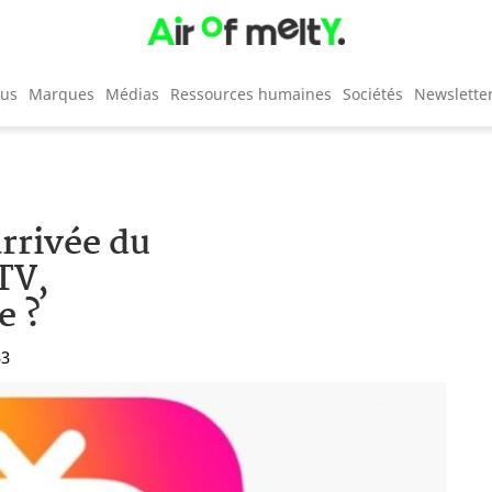
cus
Marques
Médias
Ressources humaines
Sociétés
Newslette
rrivée du
TV,
e ?
33