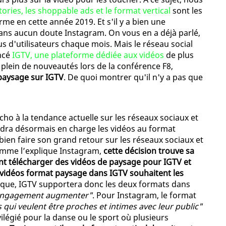
stories, les shoppable ads et le format vertical
sont les
rme en cette année 2019. Et s'il y a bien une
 sans aucun doute Instagram. On vous en a déjà parlé,
us d'utilisateurs chaque mois. Mais le réseau social
ancé
IGTV, une plateforme dédiée aux vidéos
de plus
e plein de nouveautés lors de la conférence F8,
paysage sur IGTV
. De quoi montrer qu'il n'y a pas que
écho à la tendance actuelle sur les réseaux sociaux et
ra désormais en charge les vidéos au format
ien faire son grand retour sur les réseaux sociaux et
Comme l’explique Instagram,
cette décision trouve sa
ent télécharger des vidéos de paysage pour IGTV et
 vidéos format paysage dans IGTV souhaitent les
ique, IGTV supportera donc les deux formats dans
 l’engagement augmenter"
. Pour Instagram, le format
qui veulent être proches et intimes avec leur public"
vilégié pour la danse ou le sport où plusieurs