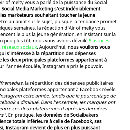
ir of melty vous a parlé de la puissance du Social
e Social Media Marketing s'est indéniablement
es marketeurs souhaitant toucher la jeune
'être au point sur le sujet, puisque la tendance promet
uelques semaines, la rédaction d'Air of melty vous
encent le plus la jeune génération, en insistant sur la
Un peu plus tôt, nous vous avions dévoilé
5 astuces
es réseaux sociaux
. Aujourd'hui,
nous voulions vous
ui s'intéresse à la répartition des dépenses
re les deux principales plateformes appartenant à
sur l'année écoulée, Instagram a pris le pouvoir.
ffremedias
, la répartition des dépenses publicitaires
rincipales plateformes appartenant à Facebook révèle
’Instagram cette année, tandis que le pourcentage de
acebook a diminué. Dans l’ensemble, les marques ont
entre ces deux plateformes d’après les dernières
rs"
. En pratique,
les données de Socialbakers
nce totale inférieure à celle de Facebook, ses
si, Instagram devient de plus en plus puissant